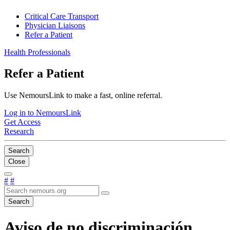
Critical Care Transport
Physician Liaisons
Refer a Patient
Health Professionals
Refer a Patient
Use NemoursLink to make a fast, online referral.
Log in to NemoursLink
Get Access
Research
Search
Close
#
#
Search
Aviso de no discriminación