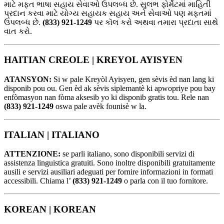
માટે મફત ભાષા સહાય સેવાઓ ઉપલબ્ધ છે. સુલભ ફોર્મેટમાં માહિતી
પ્રદાન કરવા માટે યોગ્ય સહાયક સહાય અને સેવાઓ પણ મફતમાં
ઉપલબ્ધ છે.
(833) 921-1249
પર કૉલ કરો અથવા તમારા પ્રદાતા સાથે
વાત કરો.
HAITIAN CREOLE |
KREYOL AYISYEN
ATANSYON:
Si w pale Kreyòl Ayisyen, gen sèvis èd nan lang ki
disponib pou ou. Gen èd ak sèvis siplemantè ki apwopriye pou bay
enfòmasyon nan fòma aksesib yo ki disponib gratis tou. Rele nan
(833) 921-1249
oswa pale avèk founisè w la.
ITALIAN |
ITALIANO
ATTENZIONE:
se parli italiano, sono disponibili servizi di
assistenza linguistica gratuiti. Sono inoltre disponibili gratuitamente
ausili e servizi ausiliari adeguati per fornire informazioni in formati
accessibili. Chiama l’
(833) 921-1249
o parla con il tuo fornitore.
KOREAN |
KOREAN