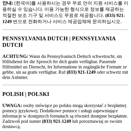
안내:
[한국어]를 사용하시는 경우 무료 언어 지원 서비스를 이
용하실 수 있습니다. 이용 가능한 형식으로 정보를 제공하는
적절한 보조 기구 및 서비스도 무료로 제공됩니다.
(833) 921-
1249
번으로 전화하거나 서비스 제공업체에 문의하십시오.
PENNSYLVANIA DUTCH |
PENNSYLVANIA
DUTCH
ACHTUNG:
Wann du Pennsylvanisch Deitsch schwetzscht, sin
Hilfsdienst fer die Sprooch fer dich gratis verfügbar. Passende
Hilfsmittel un Dienscht, fer Informatione in zugängliche Formate ze
gebbe, sin aa gratis verfügbar. Ruf
(833) 921-1249
oder schwetz mit
dein Anbieter.
POLISH |
POLSKI
UWAGA:
osoby mówiące po polsku mogą skorzystać z bezpłatnej
pomocy językowej. Dodatkowe pomoce i usługi zapewniające
informacje w dostępnych formatach są również dostępne bezpłatnie.
Zadzwoń pod numer
(833) 921-1249
lub porozmawiaj ze swoim
dostawcą.