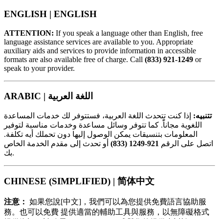
ENGLISH | ENGLISH
ATTENTION:
If you speak a language other than English, free
language assistance services are available to you. Appropriate
auxiliary aids and services to provide information in accessible
formats are also available free of charge. Call
(833) 921-1249
or
speak to your provider.
ARABIC |
اللغة العربية
تتنبيه:
إذا كنت تتحدث اللغة العربية، فستتوفر لك خدمات المساعدة
اللغوية مجاناًً. كما تتوفر وسائل مساعدة وخدمات مناسبة لتوفير
المعلومات بتنسيقات يمكن الوصول إليها دون تحملك أيه تكلفة.
أو تحدث إلى مقدم الخدمة الخاص
921-1249 (833)
اتصل على الرقم
بك.
CHINESE (SIMPLIFIED) | 简体中文
注意：
如果您說[中文]，我們可以為您提供免費語言協助服
務。也可以免費 提供適當的輔助工具與服務，以無障礙格式