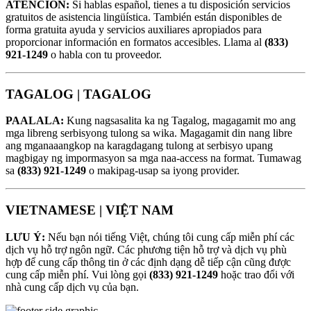
ATENCIÓN:
Si hablas español, tienes a tu disposición servicios
gratuitos de asistencia lingüística. También están disponibles de
forma gratuita ayuda y servicios auxiliares apropiados para
proporcionar información en formatos accesibles. Llama al
(833)
921-1249
o habla con tu proveedor.
TAGALOG |
TAGALOG
PAALALA:
Kung nagsasalita ka ng Tagalog, magagamit mo ang
mga libreng serbisyong tulong sa wika. Magagamit din nang libre
ang mganaaangkop na karagdagang tulong at serbisyo upang
magbigay ng impormasyon sa mga naa-access na format. Tumawag
sa
(833) 921-1249
o makipag-usap sa iyong provider.
VIETNAMESE |
VIỆT NAM
LƯU Ý:
Nếu bạn nói tiếng Việt, chúng tôi cung cấp miễn phí các
dịch vụ hỗ trợ ngôn ngữ. Các phương tiện hỗ trợ và dịch vụ phù
hợp để cung cấp thông tin ở các định dạng dễ tiếp cận cũng được
cung cấp miễn phí. Vui lòng gọi
(833) 921-1249
hoặc trao đổi với
nhà cung cấp dịch vụ của bạn.