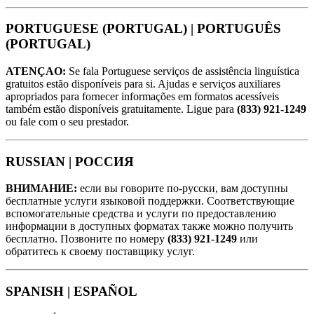
PORTUGUESE (PORTUGAL) |
PORTUGUÊS
(PORTUGAL)
ATENÇAO:
Se fala Portuguese serviços de assistência linguística
gratuitos estão disponíveis para si. Ajudas e serviços auxiliares
apropriados para fornecer informações em formatos acessíveis
também estão disponíveis gratuitamente. Ligue para
(833) 921-1249
ou fale com o seu prestador.
RUSSIAN |
РОССИЯ
ВНИМАНИЕ:
если вы говорите по-русски, вам доступны
бесплатные услуги языковой поддержки. Соответствующие
вспомогательные средства и услуги по предоставлению
информации в доступных форматах также можно получить
бесплатно. Позвоните по номеру
(833) 921-1249
или
обратитесь к своему поставщику услуг.
SPANISH |
ESPAÑOL