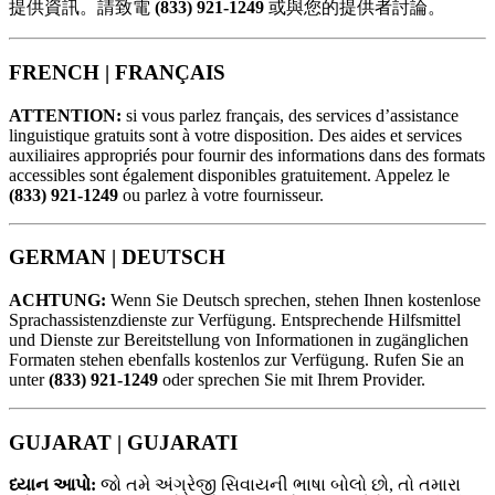
提供資訊。請致電
(833) 921-1249
或與您的提供者討論。
FRENCH |
FRANÇAIS
ATTENTION:
si vous parlez français, des services d’assistance
linguistique gratuits sont à votre disposition. Des aides et services
auxiliaires appropriés pour fournir des informations dans des formats
accessibles sont également disponibles gratuitement. Appelez le
(833) 921-1249
ou parlez à votre fournisseur.
GERMAN |
DEUTSCH
ACHTUNG:
Wenn Sie Deutsch sprechen, stehen Ihnen kostenlose
Sprachassistenzdienste zur Verfügung. Entsprechende Hilfsmittel
und Dienste zur Bereitstellung von Informationen in zugänglichen
Formaten stehen ebenfalls kostenlos zur Verfügung. Rufen Sie an
unter
(833) 921-1249
oder sprechen Sie mit Ihrem Provider.
GUJARAT |
GUJARATI
ધ્યાન આપો:
જો તમે અંગ્રેજી સિવાયની ભાષા બોલો છો, તો તમારા